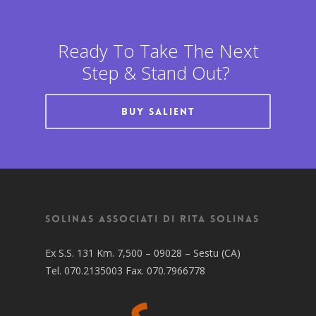
Ready To Take The Next
Step & Stand Out?
Buy Salient
Solinas Associati di Rita Solinas
Ex S.S. 131 Km. 7,500 – 09028 – Sestu (CA)
Tel. 070.2135003 Fax. 070.7966778