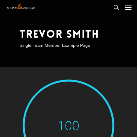
Men
Skip
to
search
main
content
Trevor Smith
Single Team Member Example Page
100