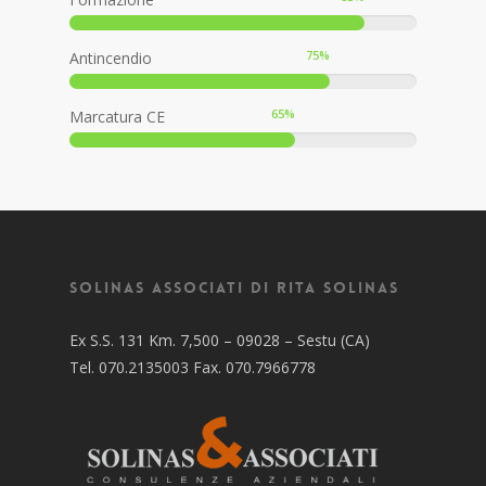
75
%
Antincendio
65
%
Marcatura CE
Solinas Associati di Rita Solinas
Ex S.S. 131 Km. 7,500 – 09028 – Sestu (CA)
Tel. 070.2135003 Fax. 070.7966778