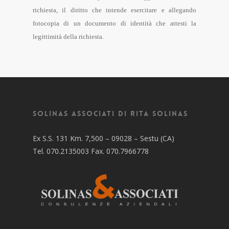
richiesta, il diritto che intende esercitare e allegando
fotocopia di un documento di identità che attesti la
legittimità della richiesta.
Solinas Associati di Rita Solinas
Ex S.S. 131 Km. 7,500 – 09028 – Sestu (CA)
Tel. 070.2135003 Fax. 070.7966778