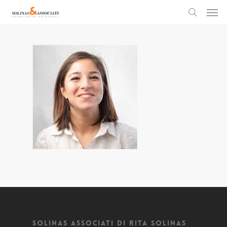
Men
Skip
to
search
main
content
Solinas Associati di Rita Solinas