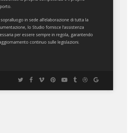
porto.
 sopralluogo in sede all’elaborazione di tutta la
umentazione, lo Studio fornisce l’assistenza
essaria per essere sempre in regola, garantendo
aggiornamento continuo sulle legislazioni.
twitter
facebook
vimeo
pinterest
youtube
tumblr
dribbble
google-
plus