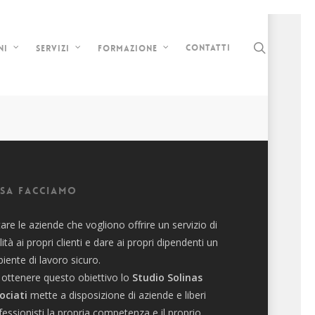
search
Contatti
ni
Servizi
Formazione
sa facciamo
tare le aziende che vogliono offrire un servizio di
lità ai propri clienti e dare ai propri dipendenti un
iente di lavoro sicuro.
 ottenere questo obiettivo lo
Studio Solinas
ociati
mette a disposizione di aziende e liberi
fessionisti la propria competenza e il proprio