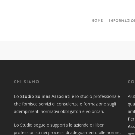
Home
Informazio
Chi siamo
Co
Lo
Studio Solinas Associati
è lo studio professionale
Aiu
che fornisce servizi di consulenza e formazione sugli
qua
adempimenti normativi obbligatori e volontari.
amb
Per
Lo Studio segue e supporta le aziende e i liberi
Ass
professionisti nei processi di adeguamento alle norme,
pro