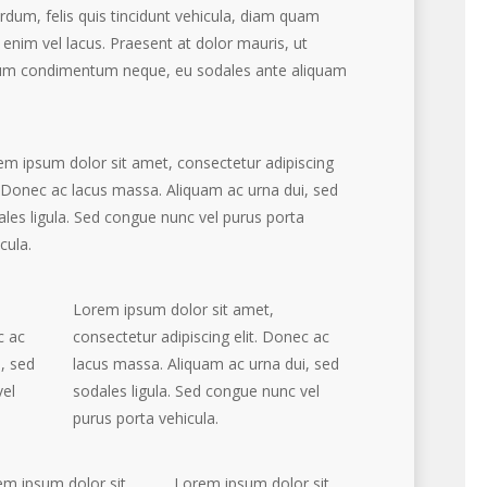
erdum, felis quis tincidunt vehicula, diam quam
 enim vel lacus. Praesent at dolor mauris, ut
tum condimentum neque, eu sodales ante aliquam
em ipsum dolor sit amet, consectetur adipiscing
. Donec ac lacus massa. Aliquam ac urna dui, sed
les ligula. Sed congue nunc vel purus porta
cula.
Lorem ipsum dolor sit amet,
c ac
consectetur adipiscing elit. Donec ac
, sed
lacus massa. Aliquam ac urna dui, sed
vel
sodales ligula. Sed congue nunc vel
purus porta vehicula.
em ipsum dolor sit
Lorem ipsum dolor sit