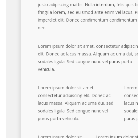
justo adipiscing mattis. Nulla interdum, felis quis
fringilla lorem, sed euismod ante enim vel lacus. P
imperdiet elit. Donec condimentum condimentum 
nec.
Lorem ipsum dolor sit amet, consectetur adipisci
elit. Donec ac lacus massa. Aliquam ac urna dui, s
sodales ligula. Sed congue nunc vel purus porta
vehicula.
Lorem ipsum dolor sit amet,
Lorem 
consectetur adipiscing elit. Donec ac
consect
lacus massa. Aliquam ac urna dui, sed
lacus 
sodales ligula. Sed congue nunc vel
sodale
purus porta vehicula.
purus p
Lorem ipsum dolor sit
Lorem ipsum dolor si