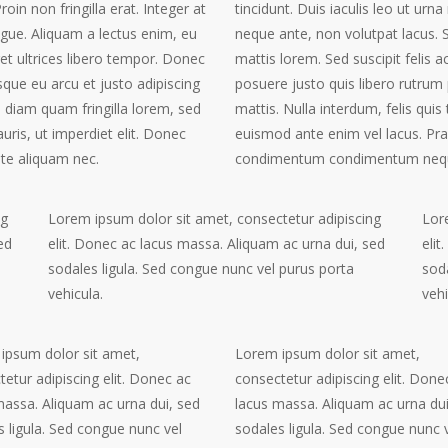
roin non fringilla erat. Integer at
tincidunt. Duis iaculis leo ut urna
gue. Aliquam a lectus enim, eu
neque ante, non volutpat lacus. 
get ultrices libero tempor. Donec
mattis lorem. Sed suscipit felis 
sque eu arcu et justo adipiscing
posuere justo quis libero rutrum 
a, diam quam fringilla lorem, sed
mattis. Nulla interdum, felis quis
ris, ut imperdiet elit. Donec
euismod ante enim vel lacus. Pra
e aliquam nec.
condimentum condimentum neque
ng
Lorem ipsum dolor sit amet, consectetur adipiscing
Lor
ed
elit. Donec ac lacus massa. Aliquam ac urna dui, sed
elit
sodales ligula. Sed congue nunc vel purus porta
soda
vehicula.
vehi
ipsum dolor sit amet,
Lorem ipsum dolor sit amet,
etur adipiscing elit. Donec ac
consectetur adipiscing elit. Done
massa. Aliquam ac urna dui, sed
lacus massa. Aliquam ac urna dui
s ligula. Sed congue nunc vel
sodales ligula. Sed congue nunc 