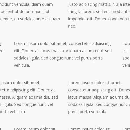
 tincidunt vehicula, diam quam
justo adipiscing mattis. Nulla int
raesent at dolor mauris, ut
fringilla lorem, sed euismod ante
neque, eu sodales ante aliquam
imperdiet elit. Donec condimen
nec.
ng
Lorem ipsum dolor sit amet, consectetur adipiscing
Lor
ed
elit. Donec ac lacus massa. Aliquam ac urna dui, sed
elit
sodales ligula. Sed congue nunc vel purus porta
soda
vehicula.
vehi
ipsum dolor sit amet,
Lorem ipsum dolor sit amet,
etur adipiscing elit. Donec ac
consectetur adipiscing elit. Done
massa. Aliquam ac urna dui, sed
lacus massa. Aliquam ac urna dui
s ligula. Sed congue nunc vel
sodales ligula. Sed congue nunc 
orta vehicula.
purus porta vehicula.
t
Lorem ipsum dolor sit
Lorem ipsum dolor sit
Lor