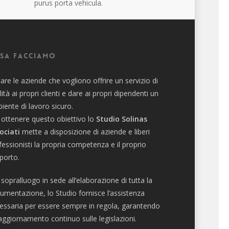
purus porta vehicula.
sa facciamo
tare le aziende che vogliono offrire un servizio di
lità ai propri clienti e dare ai propri dipendenti un
iente di lavoro sicuro.
 ottenere questo obiettivo lo
Studio Solinas
ociati
mette a disposizione di aziende e liberi
fessionisti la propria competenza e il proprio
porto.
 sopralluogo in sede all’elaborazione di tutta la
umentazione, lo Studio fornisce l’assistenza
essaria per essere sempre in regola, garantendo
aggiornamento continuo sulle legislazioni.