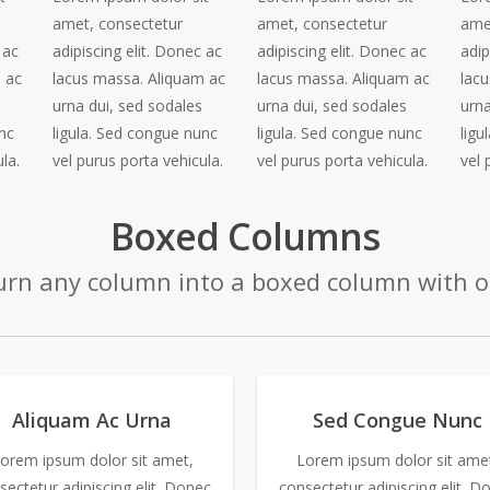
amet, consectetur
amet, consectetur
ame
 ac
adipiscing elit. Donec ac
adipiscing elit. Donec ac
adip
 ac
lacus massa. Aliquam ac
lacus massa. Aliquam ac
lac
urna dui, sed sodales
urna dui, sed sodales
urna
nc
ligula. Sed congue nunc
ligula. Sed congue nunc
ligu
la.
vel purus porta vehicula.
vel purus porta vehicula.
vel 
Boxed Columns
turn any column into a boxed column with on
Aliquam Ac Urna
Sed Congue Nunc
orem ipsum dolor sit amet,
Lorem ipsum dolor sit ame
sectetur adipiscing elit. Donec
consectetur adipiscing elit. D