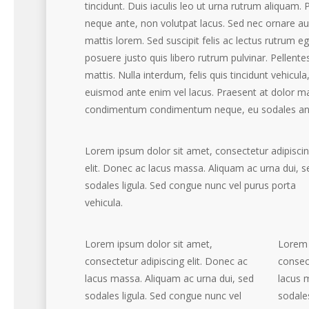
tincidunt. Duis iaculis leo ut urna rutrum aliquam. P
neque ante, non volutpat lacus. Sed nec ornare au
mattis lorem. Sed suscipit felis ac lectus rutrum e
posuere justo quis libero rutrum pulvinar. Pellente
mattis. Nulla interdum, felis quis tincidunt vehicul
euismod ante enim vel lacus. Praesent at dolor mau
condimentum condimentum neque, eu sodales ant
Lorem ipsum dolor sit amet, consectetur adipisci
elit. Donec ac lacus massa. Aliquam ac urna dui, s
sodales ligula. Sed congue nunc vel purus porta
vehicula.
Lorem ipsum dolor sit amet,
Lorem 
consectetur adipiscing elit. Donec ac
consect
lacus massa. Aliquam ac urna dui, sed
lacus 
sodales ligula. Sed congue nunc vel
sodale