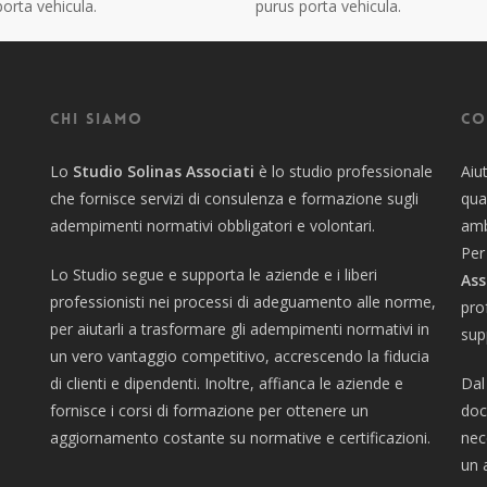
orta vehicula.
purus porta vehicula.
Chi siamo
Co
Lo
Studio Solinas Associati
è lo studio professionale
Aiu
che fornisce servizi di consulenza e formazione sugli
qua
adempimenti normativi obbligatori e volontari.
amb
Per
Lo Studio segue e supporta le aziende e i liberi
Ass
professionisti nei processi di adeguamento alle norme,
pro
per aiutarli a trasformare gli adempimenti normativi in
sup
un vero vantaggio competitivo, accrescendo la fiducia
di clienti e dipendenti. Inoltre, affianca le aziende e
Dal
fornisce i corsi di formazione per ottenere un
doc
aggiornamento costante su normative e certificazioni.
nec
un 