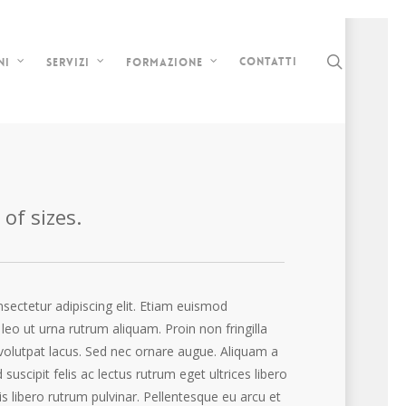
search
Contatti
ni
Servizi
Formazione
of sizes.
ectetur adipiscing elit. Etiam euismod
 leo ut urna rutrum aliquam. Proin non fringilla
 volutpat lacus. Sed nec ornare augue. Aliquam a
suscipit felis ac lectus rutrum eget ultrices libero
 libero rutrum pulvinar. Pellentesque eu arcu et