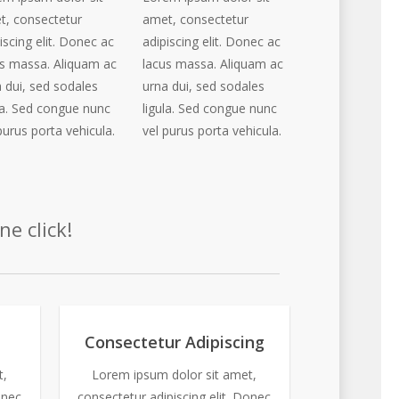
t, consectetur
amet, consectetur
iscing elit. Donec ac
adipiscing elit. Donec ac
us massa. Aliquam ac
lacus massa. Aliquam ac
 dui, sed sodales
urna dui, sed sodales
la. Sed congue nunc
ligula. Sed congue nunc
purus porta vehicula.
vel purus porta vehicula.
e click!
Consectetur Adipiscing
t,
Lorem ipsum dolor sit amet,
onec
consectetur adipiscing elit. Donec