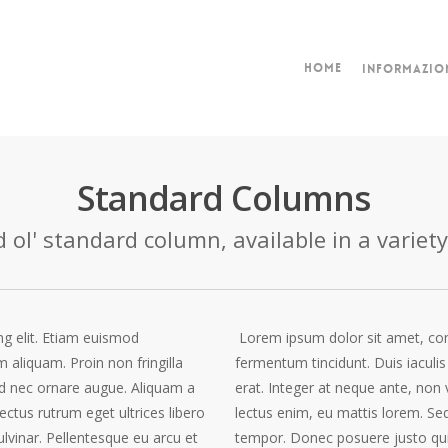
Home
Informazio
Standard Columns
 ol' standard column, available in a variety 
ng elit. Etiam euismod
Lorem ipsum dolor sit amet, cons
m aliquam. Proin non fringilla
fermentum tincidunt. Duis iaculis
Sed nec ornare augue. Aliquam a
erat. Integer at neque ante, non
lectus rutrum eget ultrices libero
lectus enim, eu mattis lorem. Sed 
lvinar. Pellentesque eu arcu et
tempor. Donec posuere justo quis