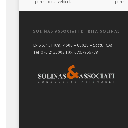
purus porta vehicula.
purus p
Solinas Associati di Rita Solinas
Ex S.S. 131 Km. 7,500 – 09028 – Sestu (CA)
Tel. 070.2135003 Fax. 070.7966778