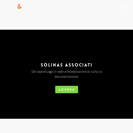
Men
Skip
to
search
main
content
SOLINAS ASSOCIATI
Dal sopralluogo in sede all’elaborazione di tutta la
documentazione.
AZIENDA