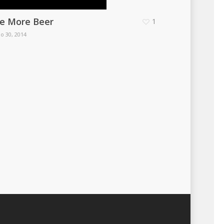
e More Beer
1
o 30, 2014