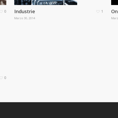
Industrie
On
0
1
Marzo 30, 2014
Marz
0