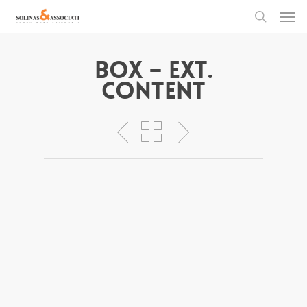
Men
Skip
to
search
main
content
Box – Ext.
Content