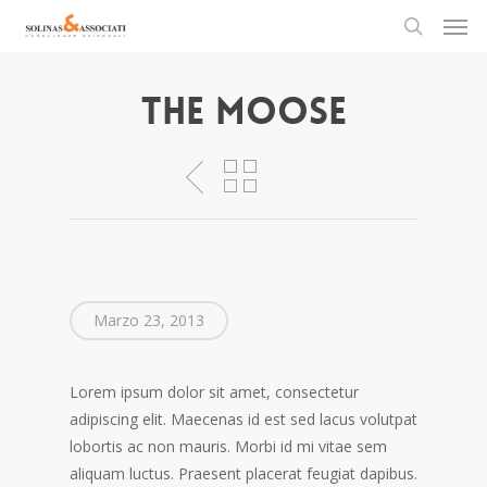
Men
Skip
to
search
main
content
The Moose
Marzo 23, 2013
Lorem ipsum dolor sit amet, consectetur
adipiscing elit. Maecenas id est sed lacus volutpat
lobortis ac non mauris. Morbi id mi vitae sem
aliquam luctus. Praesent placerat feugiat dapibus.