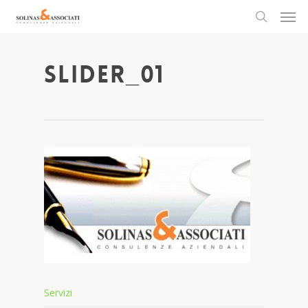
Men
Skip
to
search
main
content
slider_01
Servizi