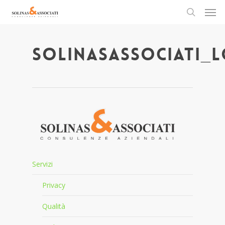
Men
Skip
to
search
main
content
solinasassociati_
Servizi
Privacy
Qualità